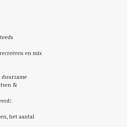
teeds
 recreëren en mix
or duurzame
ietsen &
eerd:
zen, het aantal