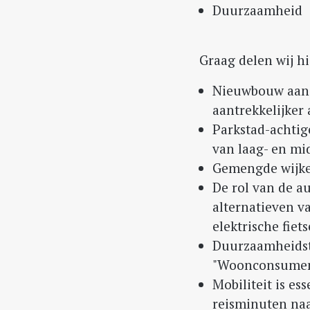
Duurzaamheid
Graag delen wij hi
Nieuwbouw aan d
aantrekkelijker
Parkstad-achtig
van laag- en m
Gemengde wijke
De rol van de a
alternatieven va
elektrische fiet
Duurzaamheidst
"Woonconsument
Mobiliteit is es
reisminuten naa