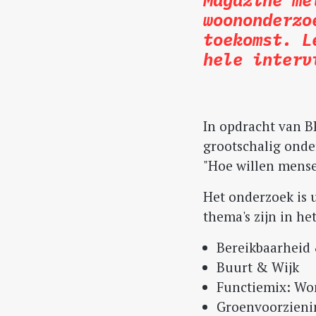
woononderzo
toekomst. L
hele interv
In opdracht van B
grootschalig onde
"Hoe willen mense
Het onderzoek is
thema's zijn in h
Bereikbaarheid 
Buurt & Wijk
Functiemix: Wo
Groenvoorzieni