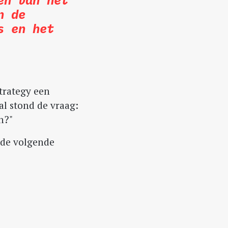
n de
s en het
trategy een
l stond de vraag:
n?"
 de volgende