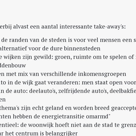
erbij alvast een aantal interessante take-away's:
e randen van de steden is voor veel mensen een s
 alternatief voor de dure binnensteden
e wijken zijn gewild: groen, ruimte om te spelen of
iddenbouw
n met mix van verschillende inkomensgroepen
uto in de wijk gaat veranderen: men staat open vo
n de auto: deelauto's, zelfrijdende auto's, deelbakf
sen
hema's zijn echt geland en worden breed geaccept
en hebben de energietransitie omarmd"
sentieel: de woonwijk hoeft niet aan de stad te gren
r het centrum is belangrijker