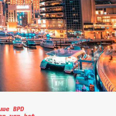
uwe BPD
en van het